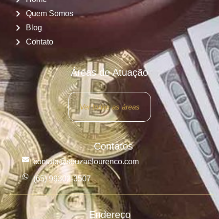
Quem Somos
Blog
Contato
Áreas de Atuação
Ver todas as áreas
Contatos
contato@souzaelourenco.com
(65) 99302-3507
Endereço