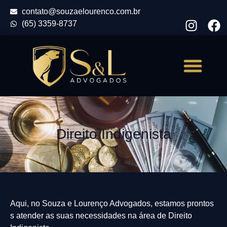
contato@souzaelourenco.com.br
(65) 3359-8737
Quem Somos
Áreas de Atuação
Direito Indigenista
Aqui, no Souza e Lourenço Advogados, estamos prontos
s atender as suas necessidades na área de Direito